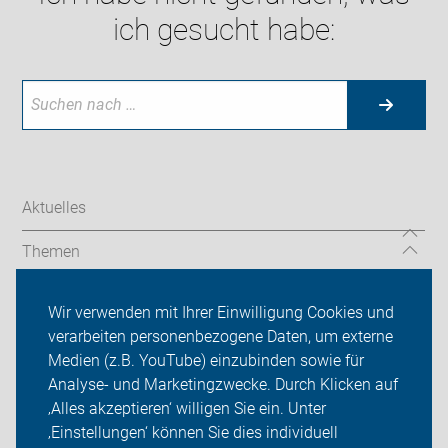
ich gesucht habe:
Aktuelles
Themen
Radtouren
Wir verwenden mit Ihrer Einwilligung Cookies und
verarbeiten personenbezogene Daten, um externe
Service-Angebote
Medien (z.B. YouTube) einzubinden sowie für
ADFC Regensburg
Analyse- und Marketingzwecke. Durch Klicken auf
‚Alles akzeptieren‘ willigen Sie ein. Unter
Sei dabei
‚Einstellungen‘ können Sie dies individuell