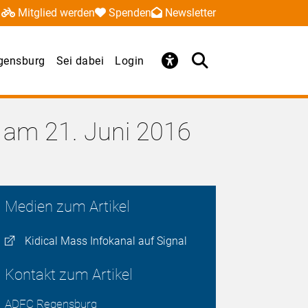
Mitglied werden
Spenden
Newsletter
gensburg
Sei dabei
Login
 am 21. Juni 2016
Medien zum Artikel
Kidical Mass Infokanal auf Signal
Kontakt zum Artikel
ADFC Regensburg