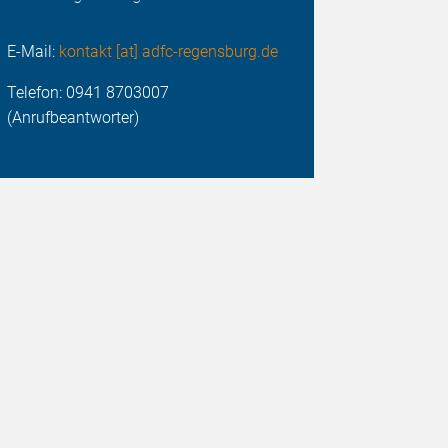
E-Mail:
kontakt [at] adfc-regensburg.de
Telefon: 0941 8703007
(Anrufbeantworter)