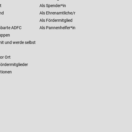
t
Als Spender*in
nd
Als Ehrenamtliche/r
Als Fördermitglied
barte ADFC
Als Pannenhelfer*in
uppen
it und werde selbst
or Ort
ördermitglieder
ationen