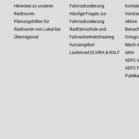
Hinweise zu unseren
Fahrradcodierung
Kontak
Radtouren
Häufige Fragen zur
Vorsta
Planungshilfen für
Fahrradcodierung
Aktive
Radtouren von Lokal bis
Radfahrschule und
Benach
Überregional
Fahrsicherheitstraining
Ortsgr
Kursangebot
Mach m
Lastenrad ELVIRA & RALF
aktiv
ADFC v
ADFC F
Publik